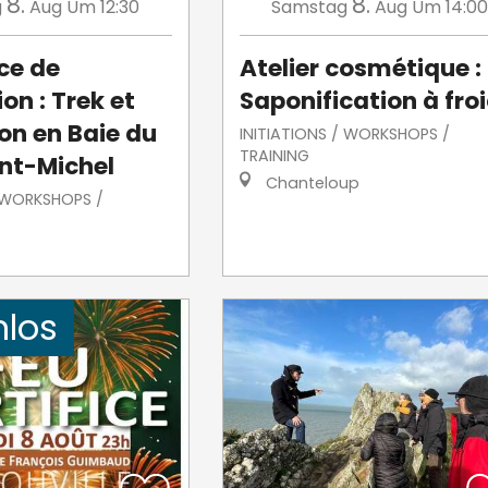
8.
8.
g
Aug
Um 12:30
Samstag
Aug
Um 14:00
ce de
Atelier cosmétique :
on : Trek et
Saponification à fro
on en Baie du
INITIATIONS / WORKSHOPS /
TRAINING
nt-Michel
Chanteloup
/ WORKSHOPS /
nlos