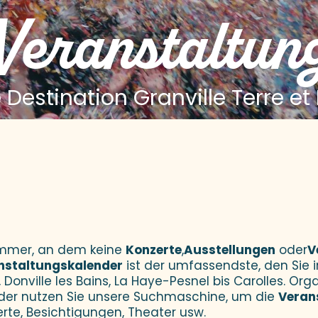
 Veranstaltun
 Destination Granville Terre et
 aux favoris
Sommer, an dem keine
Konzerte
,
Ausstellungen
oder
V
nstaltungskalender
ist der umfassendste, den Sie i
 Donville les Bains, La Haye-Pesnel bis Carolles. Orga
der nutzen Sie unsere Suchmaschine, um die
Veran
erte, Besichtigungen, Theater usw.