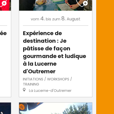
4.
8.
August
vom
bis zum
tée
Expérience de
destination : Je
pâtisse de façon
gourmande et ludique
à la Lucerne
d'Outremer
INITIATIONS / WORKSHOPS /
TRAINING
La Lucerne-d'Outremer