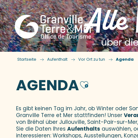
Alle
über die
Startseite
Aufenthalt
Vor Ort zu tun
Agenda
AGENDA
Ajouter
Es gibt keinen Tag im Jahr, ob Winter oder 
Granville Terre et Mer stattfinden! Unser
Vera
von Bréhal über Jullouville, Saint-Pair-sur-Mer,
Sie die Daten Ihres
Aufenthalts
auswählen, o
interessieren: Workshops, Ausstellungen, Konz