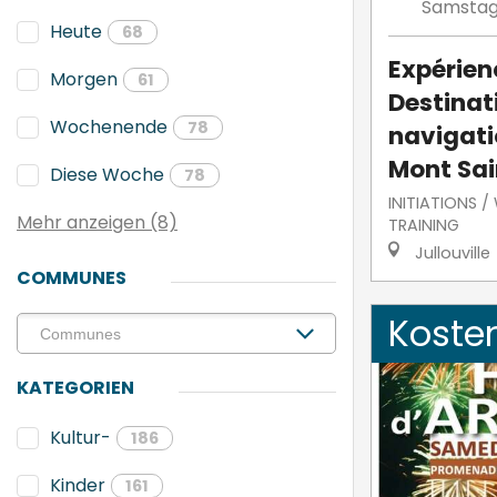
Samsta
Heute
68
Expérien
Morgen
61
Destinati
Wochenende
78
navigati
Mont Sai
Diese Woche
78
INITIATIONS 
Mehr anzeigen (8)
TRAINING
Jullouville
COMMUNES
Koste
KATEGORIEN
Kultur-
186
Kinder
161