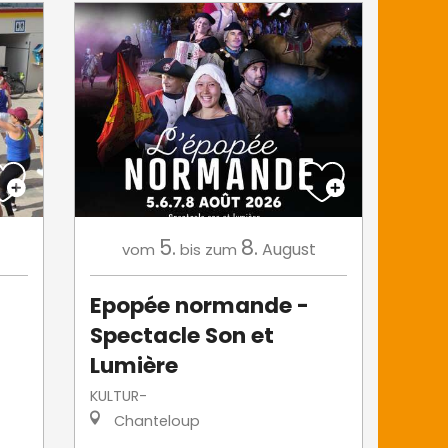
5.
8.
August
vom
bis zum
Epopée normande -
Spectacle Son et
Lumière
KULTUR-
Chanteloup