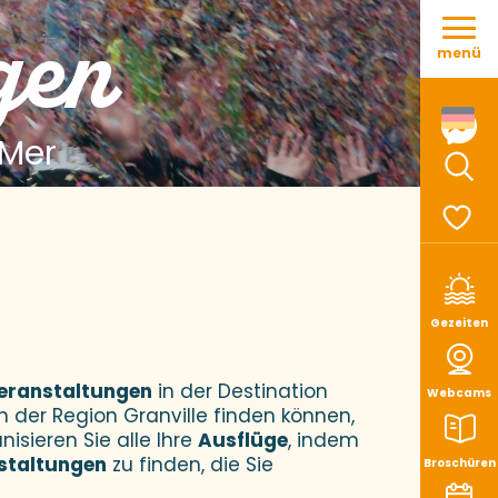
Aller
gen
au
menü
contenu
principal
 Mer
Such
Voir le
Gezeiten
eranstaltungen
in der Destination
Webcams
n der Region Granville finden können,
nisieren Sie alle Ihre
Ausflüge
, indem
staltungen
zu finden, die Sie
Broschüren