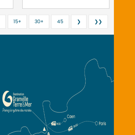
15+
30+
45
❯
❯❯