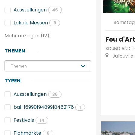
Ausstellungen
46
Samstag
Lokale Messen
9
Mehr anzeigen (12)
Feu d'Art
SOUND AND L
THEMEN
Jullouville
TYPEN
Ausstellungen
36
bal-1699019489918482176
1
Festivals
14
Flohmärkte
6