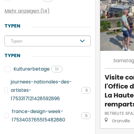
Mehr anzeigen (14)
TYPEN
TYPEN
Samsta
Kulturerbetage
11
Visite 
journees-nationales-des-
l'Office 
artistes-
6
La Haute-
1753317121428592896
rempart
france-design-week-
BETREUTE SPA
5
1753403765515482880
Granville