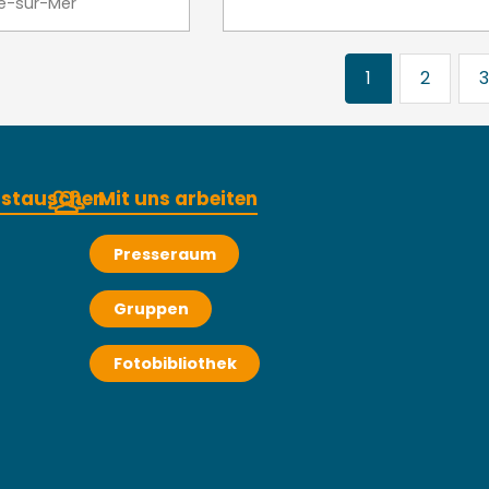
le-sur-Mer
1
2
3
austauschen
Mit uns arbeiten
Presseraum
Gruppen
Fotobibliothek