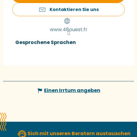
Kontaktieren Sie uns
www.48ouest.fr
Gesprochene Sprachen
Gesprochene Sprachen
Einen Irrtum angeben
Sich mit unseren Beratern austauschen