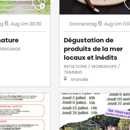
6.
6.
ag
Aug
Um 20:30
Donnerstag
Aug
Um 11:
nature
Dégustation de
produits de la mer
ZIERGÄNGE
locaux et inédits
INITIATIONS / WORKSHOPS /
TRAINING
Granville