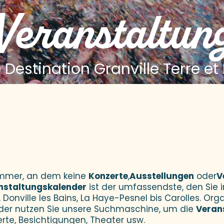
 Veranstaltun
 Destination Granville Terre et
 aux favoris
Sommer, an dem keine
Konzerte
,
Ausstellungen
oder
V
nstaltungskalender
ist der umfassendste, den Sie i
 Donville les Bains, La Haye-Pesnel bis Carolles. Orga
der nutzen Sie unsere Suchmaschine, um die
Veran
erte, Besichtigungen, Theater usw.