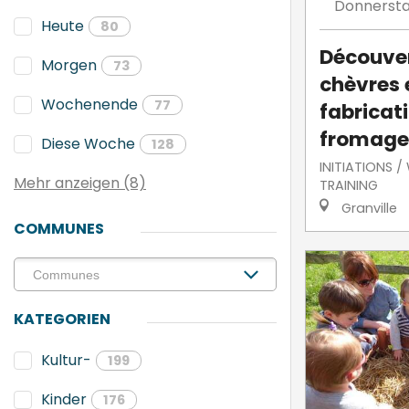
Donnerst
Heute
80
Découve
Morgen
73
chèvres e
Wochenende
77
fabricat
fromage
Diese Woche
128
INITIATIONS 
Mehr anzeigen (8)
TRAINING
Granville
COMMUNES
KATEGORIEN
Kultur-
199
Kinder
176