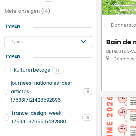
Mehr anzeigen (14)
Donnerst
TYPEN
Bain de 
BETREUTE SPA
TYPEN
Cérences
Kulturerbetage
11
journees-nationales-des-
artistes-
6
1753317121428592896
france-design-week-
5
1753403765515482880