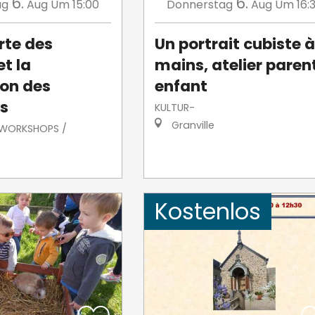
6.
6.
ag
Aug
Um 15:00
Donnerstag
Aug
Um 16:
rte des
Un portrait cubiste à
t la
mains, atelier paren
ion des
enfant
s
KULTUR-
Granville
/ WORKSHOPS /
Kostenlos