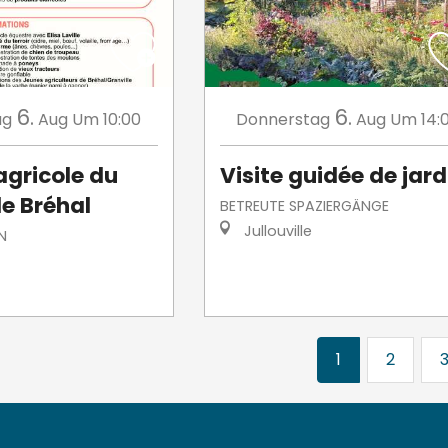
6.
6.
ag
Aug
Um 10:00
Donnerstag
Aug
Um 14:
gricole du
Visite guidée de jard
e Bréhal
BETREUTE SPAZIERGÄNGE
Jullouville
N
1
2