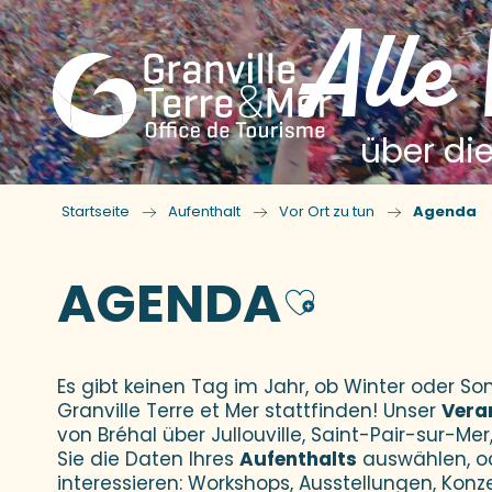
Alle
über die
Startseite
Aufenthalt
Vor Ort zu tun
Agenda
AGENDA
Ajouter
Es gibt keinen Tag im Jahr, ob Winter oder 
Granville Terre et Mer stattfinden! Unser
Vera
von Bréhal über Jullouville, Saint-Pair-sur-Mer,
Sie die Daten Ihres
Aufenthalts
auswählen, o
interessieren: Workshops, Ausstellungen, Konz