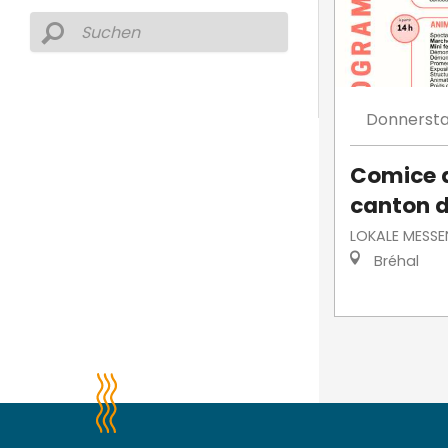
Donnerst
Comice a
canton d
LOKALE MESSE
Bréhal