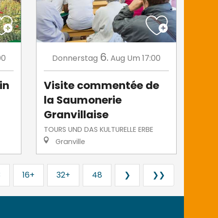
6.
00
Donnerstag
Aug
Um 17:00
in
Visite commentée de
la Saumonerie
Granvillaise
TOURS UND DAS KULTURELLE ERBE
Granville
3
16+
32+
48
❯
❯❯