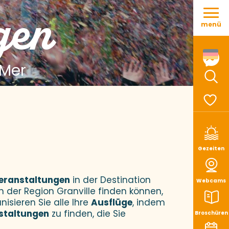
Aller
gen
au
menü
contenu
principal
 Mer
Such
Voir le
Gezeiten
eranstaltungen
in der Destination
Webcams
n der Region Granville finden können,
nisieren Sie alle Ihre
Ausflüge
, indem
staltungen
zu finden, die Sie
Broschüren