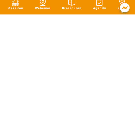
Gezeiten
Webcams
Broschüren
Agenda
Karte
Rechtliche Hinweise
|
Schutz von persönlichen Daten
|