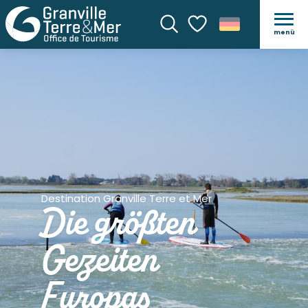
menü
Suche
Voir les favoris
Destination Granville Terre et Mer
Die größten
Gezeiten
Europas