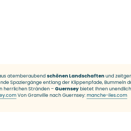
g aus atemberaubend
schönen Landschaften
und zeitge
schende Spaziergänge entlang der Klippenpfade, Bummeln d
n herrlichen Stränden –
Guernsey
bietet Ihnen unendlich
sey.com
Von Granville nach Guernsey:
manche-iles.com