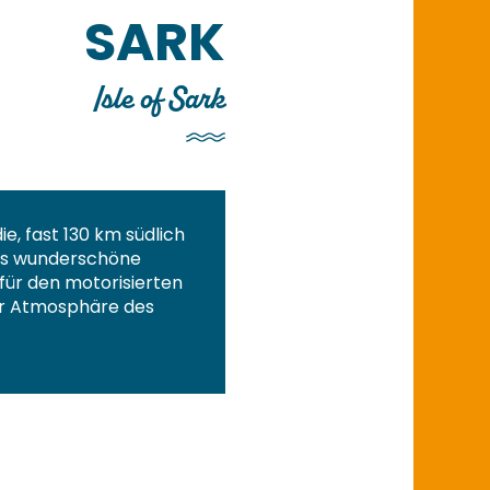
SARK
Isle of Sark
ie, fast 130 km südlich
ses wunderschöne
für den motorisierten
ner Atmosphäre des