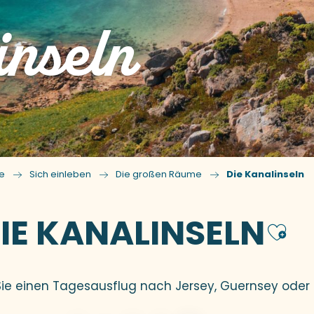
inseln
te
Sich einleben
Die großen Räume
Die Kanalinseln
IE KANALINSELN
Aj
Sie einen Tagesausflug nach Jersey, Guernsey oder