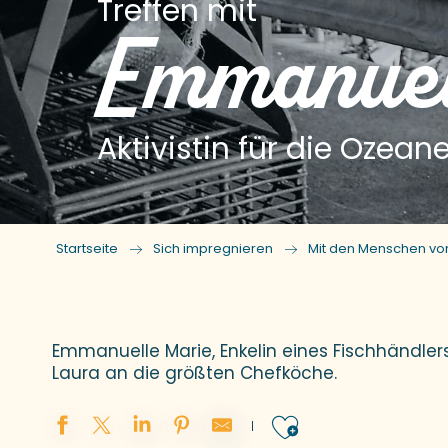
Treffen mit
Emmanuel
Aktivistin für die Ozean
Startseite
Sich impregnieren
Mit den Menschen von
Emmanuelle Marie, Enkelin eines Fischhändlers
Laura an die größten Chefköche.
Ajouter au