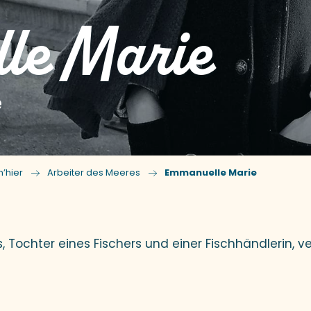
le Marie
e
’hier
Arbeiter des Meeres
Emmanuelle Marie
, Tochter eines Fischers und einer Fischhändlerin, v
x favoris