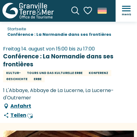
menü
Suche
Voir les favoris
Startseite
Conférence : La Normandie dans ses frontières
Freitag 14. august von 15:00 bis zu 17:00
Conférence : La Normandie dans ses
frontières
KULTUR-
TOURS UND DAS KULTURELLE ERBE
KONFERENZ
GESCHICHTE
ERBE
1 L'Abbaye, Abbaye de La Lucerne, La Lucerne-
d'Outremer
Anfahrt
Teilen
Ajouter aux favoris