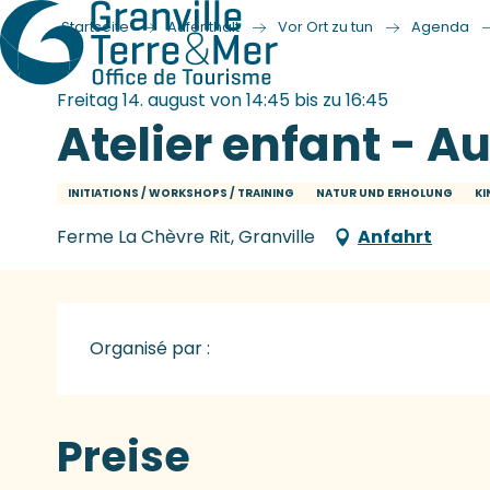
Startseite
Aufenthalt
Vor Ort zu tun
Agenda
Freitag 14. august von 14:45 bis zu 16:45
Atelier enfant - Auj
INITIATIONS / WORKSHOPS / TRAINING
NATUR UND ERHOLUNG
KI
Ferme La Chèvre Rit, Granville
Anfahrt
Organisé par :
Preise