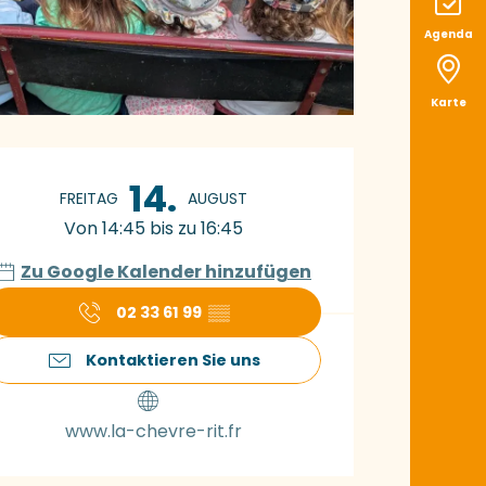
Agenda
Karte
ffnungszeiten & K
14.
FREITAG
AUGUST
Von 14:45 bis zu 16:45
Zu Google Kalender hinzufügen
02 33 61 99
▒▒
Kontaktieren Sie uns
www.la-chevre-rit.fr