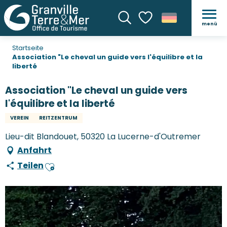
menü
Suche
Voir les favoris
Startseite
Association "Le cheval un guide vers l'équilibre et la
liberté
Association "Le cheval un guide vers
l'équilibre et la liberté
VEREIN
REITZENTRUM
Lieu-dit Blandouet, 50320 La Lucerne-d'Outremer
Anfahrt
Teilen
Ajouter aux favoris