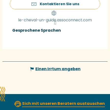
Kontaktieren Sie uns
le-cheval-un-guide.assoconnect.com
Gesprochene Sprachen
Gesprochene Sprachen
Einen Irrtum angeben
Sich mit unseren Beratern austauschen