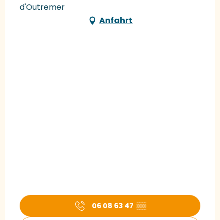
d'Outremer
Anfahrt
06 08 63 47
▒▒