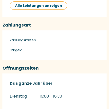
Alle Leistungen anzeigen
Zahlungsart
Zahlungskarten
Bargeld
Öffnungszeiten
Das ganze Jahr über
Das ganze Jahr über
Dienstag
16:00 - 18:30