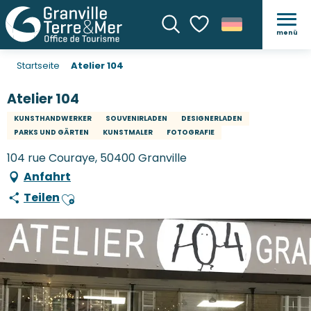
menü
Suche
Voir les favoris
Startseite
Atelier 104
Atelier 104
KUNSTHANDWERKER
SOUVENIRLADEN
DESIGNERLADEN
PARKS UND GÄRTEN
KUNSTMALER
FOTOGRAFIE
104 rue Couraye, 50400 Granville
Anfahrt
Teilen
Ajouter aux favoris