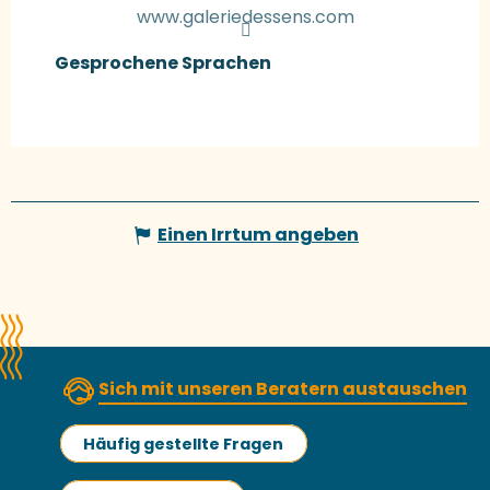
www.galeriedessens.com
Gesprochene Sprachen
Gesprochene Sprachen
Einen Irrtum angeben
Sich mit unseren Beratern austauschen
Häufig gestellte Fragen