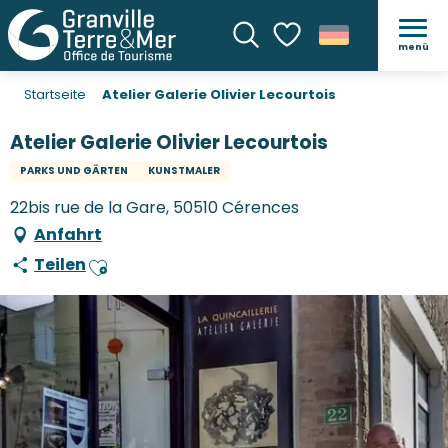
menü
Suche
Voir les favoris
Startseite
Atelier Galerie Olivier Lecourtois
Atelier Galerie Olivier Lecourtois
PARKS UND GÄRTEN
KUNSTMALER
22bis rue de la Gare, 50510 Cérences
Anfahrt
Teilen
Ajouter aux favoris