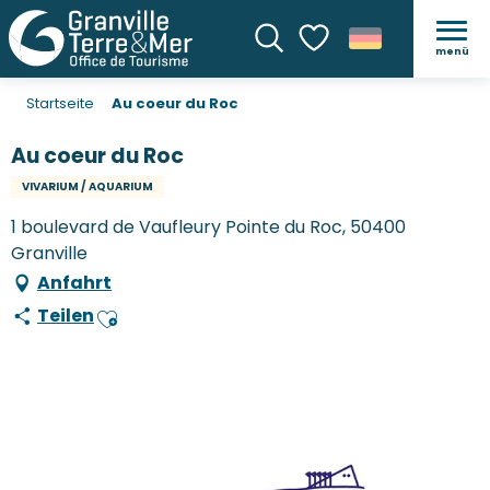
menü
Suche
Voir les favoris
Startseite
Au coeur du Roc
Au coeur du Roc
VIVARIUM / AQUARIUM
1 boulevard de Vaufleury Pointe du Roc, 50400
Granville
Anfahrt
Teilen
Ajouter aux favoris