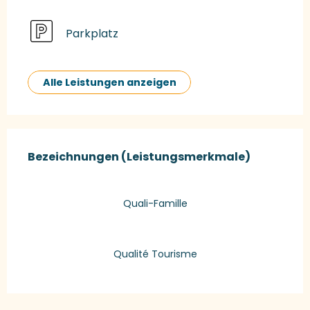
Parkplatz
Alle Leistungen anzeigen
Leistungensmöglichkeiten
Bezeichnungen (Leistungsmerkmale)
Bezeichnungen (Leistungsmerkmale)
Quali-Famille
Qualité Tourisme