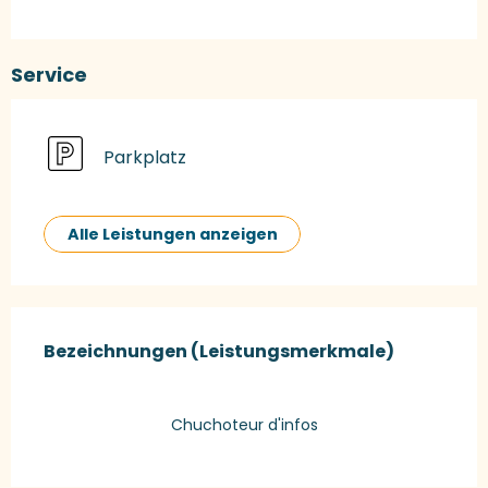
Service
Parkplatz
Alle Leistungen anzeigen
Leistungensmöglichkeiten
Bezeichnungen (Leistungsmerkmale)
Bezeichnungen (Leistungsmerkmale)
Chuchoteur d'infos