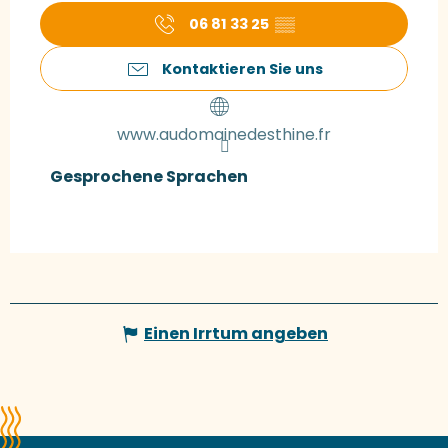
06 81 33 25
▒▒
Kontaktieren Sie uns
www.audomainedesthine.fr
Gesprochene Sprachen
Gesprochene Sprachen
Einen Irrtum angeben