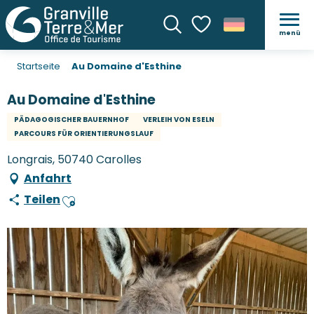
menü
Suche
Voir les favoris
Startseite
Au Domaine d'Esthine
Au Domaine d'Esthine
PÄDAGOGISCHER BAUERNHOF
VERLEIH VON ESELN
PARCOURS FÜR ORIENTIERUNGSLAUF
Longrais, 50740 Carolles
Anfahrt
Teilen
Ajouter aux favoris