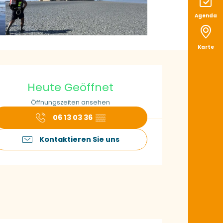
Agenda
Karte
ffnungszeiten & K
Heute Geöffnet
Öffnungszeiten ansehen
06 13 03 36
▒▒
Kontaktieren Sie uns