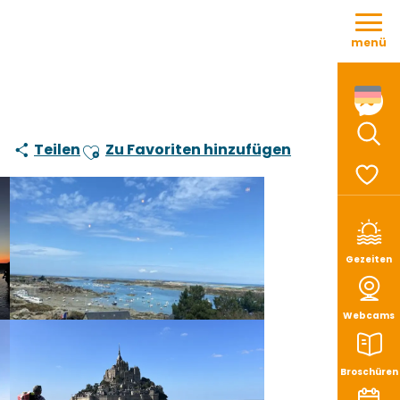
Aller
au
menü
contenu
principal
Teilen
Zu Favoriten hinzufügen
Such
Ajouter aux favoris
Voir le
Gezeiten
Webcams
Broschüren