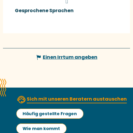
Gesprochene Sprachen
Gesprochene Sprachen
Einen Irrtum angeben
Sich mit unseren Beratern austauschen
Häufig gestellte Fragen
Wie man kommt