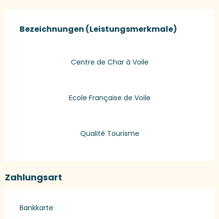
Leistungensmöglichkeiten
Bezeichnungen (Leistungsmerkmale)
Bezeichnungen (Leistungsmerkmale)
Centre de Char à Voile
Ecole Française de Voile
Qualité Tourisme
Zahlungsart
Bankkarte