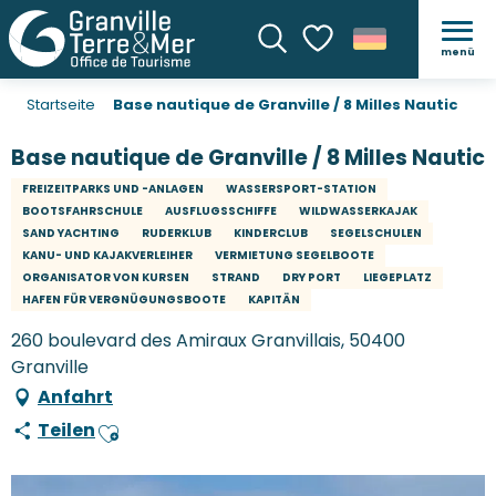
menü
Suche
Voir les favoris
Startseite
Base nautique de Granville / 8 Milles Nautic
Base nautique de Granville / 8 Milles Nautic
FREIZEITPARKS UND -ANLAGEN
WASSERSPORT-STATION
BOOTSFAHRSCHULE
AUSFLUGSSCHIFFE
WILDWASSERKAJAK
SAND YACHTING
RUDERKLUB
KINDERCLUB
SEGELSCHULEN
KANU- UND KAJAKVERLEIHER
VERMIETUNG SEGELBOOTE
ORGANISATOR VON KURSEN
STRAND
DRY PORT
LIEGEPLATZ
HAFEN FÜR VERGNÜGUNGSBOOTE
KAPITÄN
260 boulevard des Amiraux Granvillais, 50400
Granville
Anfahrt
Teilen
Ajouter aux favoris