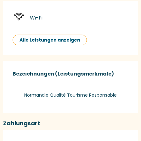
Wi-Fi
Alle Leistungen anzeigen
Leistungensmöglichkeiten
Bezeichnungen (Leistungsmerkmale)
Bezeichnungen (Leistungsmerkmale)
Normandie Qualité Tourisme Responsable
Zahlungsart