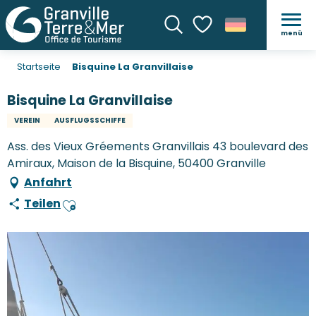
menü
Suche
Voir les favoris
Startseite
Bisquine La Granvillaise
Bisquine La Granvillaise
VEREIN
AUSFLUGSSCHIFFE
Ass. des Vieux Gréements Granvillais 43 boulevard des
Amiraux, Maison de la Bisquine, 50400 Granville
Anfahrt
Teilen
Ajouter aux favoris