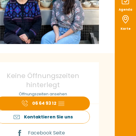
Agenda
Karte
ffnungszeiten & K
Keine Öffnungszeiten
hinterlegt
Öffnungszeiten ansehen
06 64 93 12
▒▒
Kontaktieren Sie uns
Facebook Seite