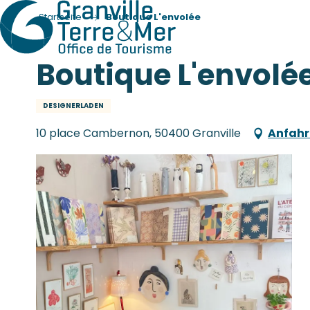
Startseite
Boutique L'envolée
Boutique L'envolé
DESIGNERLADEN
10 place Cambernon, 50400 Granville
Anfahr