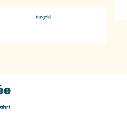
Bargeld
ée
ahrt