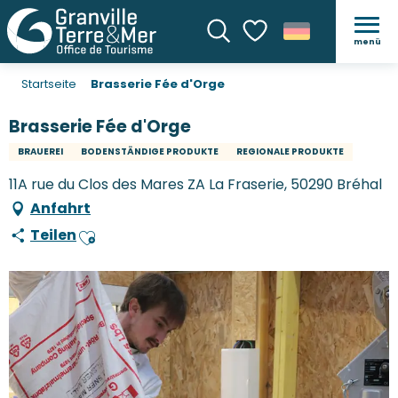
menü
Suche
Voir les favoris
Startseite
Brasserie Fée d'Orge
Brasserie Fée d'Orge
BRAUEREI
BODENSTÄNDIGE PRODUKTE
REGIONALE PRODUKTE
11A rue du Clos des Mares ZA La Fraserie, 50290 Bréhal
Anfahrt
Teilen
Ajouter aux favoris