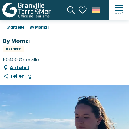
menü
Suche
Voir les favoris
Startseite
By Momzi
By Momzi
GRAFIKER
50400 Granville
Anfahrt
Teilen
Ajouter aux favoris