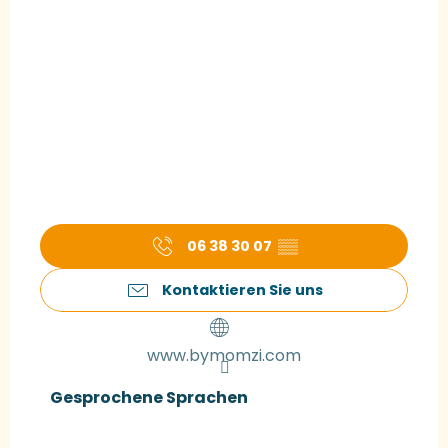
06 38 30 07
▒▒
Kontaktieren Sie uns
www.bymomzi.com
Gesprochene Sprachen
Gesprochene Sprachen