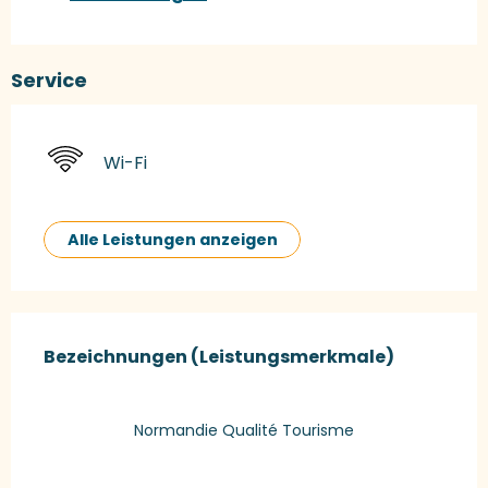
Service
Wi-Fi
Alle Leistungen anzeigen
Leistungensmöglichkeiten
Bezeichnungen (Leistungsmerkmale)
Bezeichnungen (Leistungsmerkmale)
Normandie Qualité Tourisme