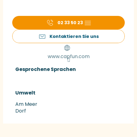
02 33 50 23
▒▒
Kontaktieren Sie uns
www.capfun.com
Gesprochene Sprachen
Gesprochene Sprachen
Umwelt
Umwelt
Am Meer
Dorf