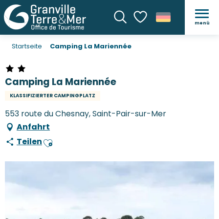
menü
Suche
Voir les favoris
Startseite
Camping La Mariennée
Camping La Mariennée
KLASSIFIZIERTER CAMPINGPLATZ
553 route du Chesnay, Saint-Pair-sur-Mer
Anfahrt
Teilen
Ajouter aux favoris