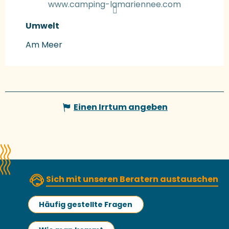
www.camping-lamariennee.com
Umwelt
Umwelt
Am Meer
Einen Irrtum angeben
Sich mit unseren Beratern austauschen
Häufig gestellte Fragen