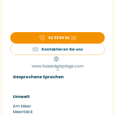
02 33 50 52
▒▒
Kontaktieren Sie uns
www.loasisdelaplage.com
Gesprochene Sprachen
Gesprochene Sprachen
Umwelt
Umwelt
Am Meer
Meerblick