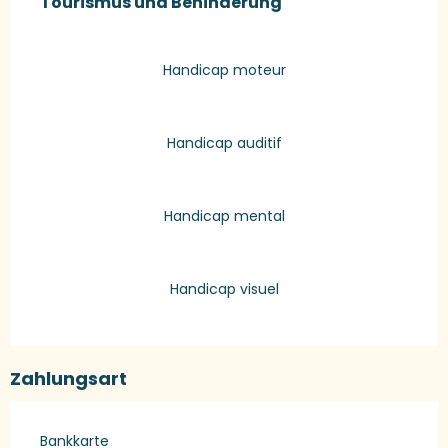
Tourismus und Behinderung
Tourismus und Behinderung
Handicap moteur
Handicap auditif
Handicap mental
Handicap visuel
Zahlungsart
Bankkarte