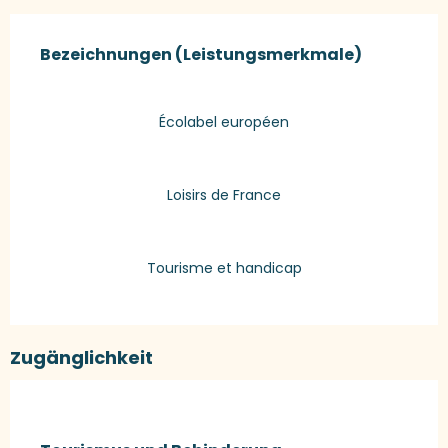
Leistungensmöglichkeiten
Bezeichnungen (Leistungsmerkmale)
Bezeichnungen (Leistungsmerkmale)
Écolabel européen
Loisirs de France
Tourisme et handicap
Zugänglichkeit