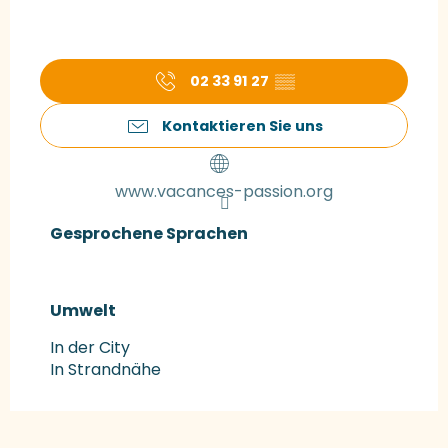
02 33 91 27
▒▒
Kontaktieren Sie uns
www.vacances-passion.org
Gesprochene Sprachen
Gesprochene Sprachen
Umwelt
Umwelt
In der City
In Strandnähe