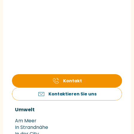
Kontakt
Kontaktieren Sie uns
Umwelt
Umwelt
Am Meer
In Strandnähe
In der City