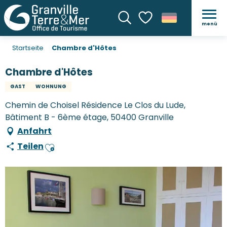
menü
Suche
Voir les favoris
Startseite
Chambre d'Hôtes
Chambre d'Hôtes
GAST
WOHNUNG
Chemin de Choisel Résidence Le Clos du Lude,
Bâtiment B - 6ème étage, 50400 Granville
Anfahrt
Teilen
Ajouter aux favoris