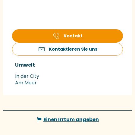
Kontakt
Kontaktieren Sie uns
Umwelt
Umwelt
In der City
Am Meer
Einen Irrtum angeben