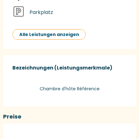
Parkplatz
Alle Leistungen anzeigen
Leistungensmöglichkeiten
Bezeichnungen (Leistungsmerkmale)
Bezeichnungen (Leistungsmerkmale)
Chambre d'hôte Référence
Preise