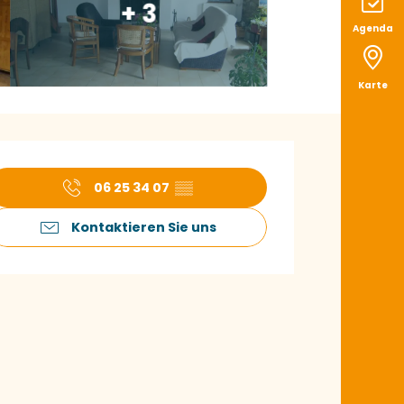
+ 3
Agenda
Karte
ffnungszeiten & K
06 25 34 07
▒▒
Kontaktieren Sie uns