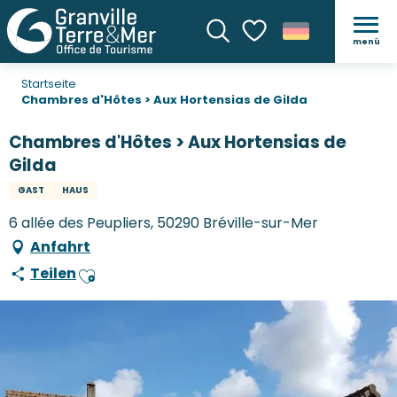
menü
Suche
Voir les favoris
Startseite
Chambres d'Hôtes > Aux Hortensias de Gilda
Chambres d'Hôtes > Aux Hortensias de
Gilda
GAST
HAUS
6 allée des Peupliers, 50290 Bréville-sur-Mer
Anfahrt
Teilen
Ajouter aux favoris