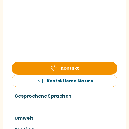
Kontakt
Kontaktieren Sie uns
Gesprochene Sprachen
Gesprochene Sprachen
Umwelt
Umwelt
Am Meer