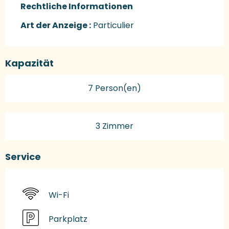
Rechtliche Informationen
Rechtliche Informationen
Art der Anzeige :
Particulier
Kapazität
7 Person(en)
3 Zimmer
Service
Wi-Fi
Parkplatz