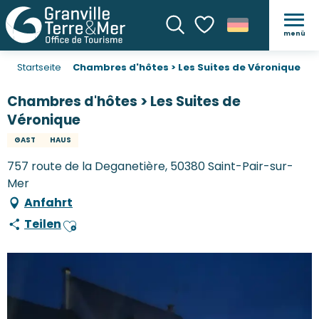
menü
Suche
Voir les favoris
Startseite
Chambres d'hôtes > Les Suites de Véronique
Chambres d'hôtes > Les Suites de
Véronique
GAST
HAUS
757 route de la Deganetière, 50380 Saint-Pair-sur-
Mer
Anfahrt
Teilen
Ajouter aux favoris