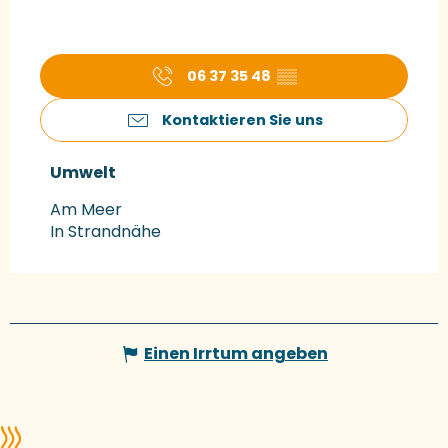
06 37 35 48
▒▒
Kontaktieren Sie uns
Umwelt
Umwelt
Am Meer
In Strandnähe
Einen Irrtum angeben