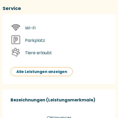
Service
Wi-Fi
Parkplatz
Tiere erlaubt
Alle Leistungen anzeigen
Leistungensmöglichkeiten
Bezeichnungen (Leistungsmerkmale)
Bezeichnungen (Leistungsmerkmale)
CléVacances