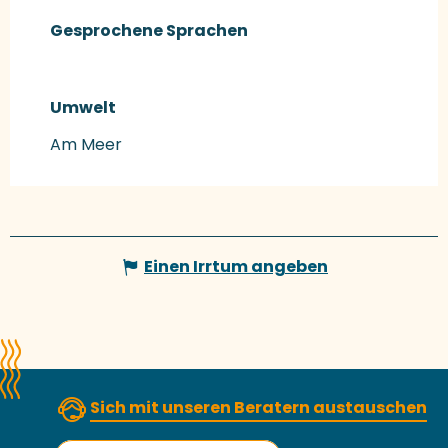
Gesprochene Sprachen
Gesprochene Sprachen
Umwelt
Umwelt
Am Meer
Einen Irrtum angeben
Sich mit unseren Beratern austauschen