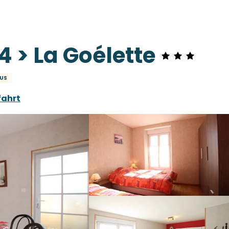
 > La Goélette
US
fahrt