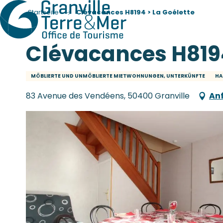
Startseite
Clévacances H8194 > La Goélette
Clévacances H8194
MÖBLIERTE UND UNMÖBLIERTE MIETWOHNUNGEN, UNTERKÜNFTE
HA
83 Avenue des Vendéens, 50400 Granville
An