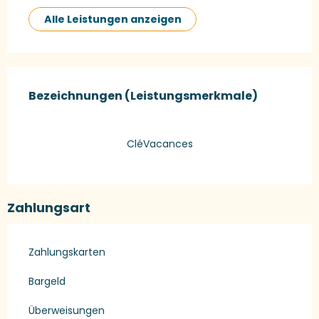
Alle Leistungen anzeigen
Leistungensmöglichkeiten
Bezeichnungen (Leistungsmerkmale)
Bezeichnungen (Leistungsmerkmale)
CléVacances
Zahlungsart
Zahlungskarten
Bargeld
Überweisungen