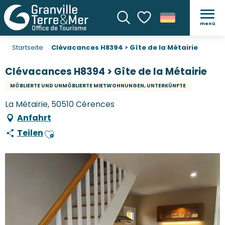
menü
Suche
Voir les favoris
Startseite
Clévacances H8394 > Gîte de la Métairie
Clévacances H8394 > Gîte de la Métairie
MÖBLIERTE UND UNMÖBLIERTE MIETWOHNUNGEN, UNTERKÜNFTE
La Métairie, 50510 Cérences
Anfahrt
Teilen
Ajouter aux favoris