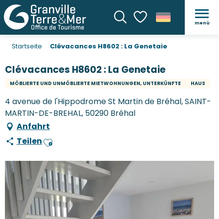
menü
Suche
Voir les favoris
Startseite
Clévacances H8602 : La Genetaie
Clévacances H8602 : La Genetaie
MÖBLIERTE UND UNMÖBLIERTE MIETWOHNUNGEN, UNTERKÜNFTE
HAUS
4 avenue de l'Hippodrome St Martin de Bréhal, SAINT-
MARTIN-DE-BREHAL, 50290 Bréhal
Anfahrt
Teilen
Ajouter aux favoris