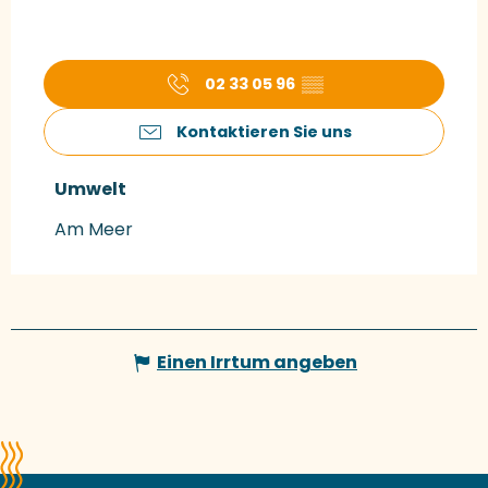
02 33 05 96
▒▒
Kontaktieren Sie uns
Umwelt
Umwelt
Am Meer
Einen Irrtum angeben