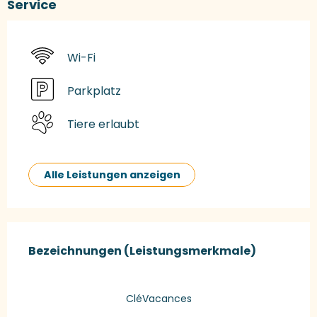
Service
Wi-Fi
Parkplatz
Tiere erlaubt
Alle Leistungen anzeigen
Leistungensmöglichkeiten
Bezeichnungen (Leistungsmerkmale)
Bezeichnungen (Leistungsmerkmale)
CléVacances