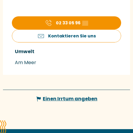
02 33 05 96
▒▒
Kontaktieren Sie uns
Umwelt
Umwelt
Am Meer
Einen Irrtum angeben