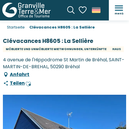
menü
Suche
Voir les favoris
Startseite
Clévacances H8605 : La Sellière
Clévacances H8605 : La Sellière
MÖBLIERTE UND UNMÖBLIERTE MIETWOHNUNGEN, UNTERKÜNFTE
HAUS
4 avenue de l'Hippodrome St Martin de Bréhal, SAINT-
MARTIN-DE-BREHAL, 50290 Bréhal
Anfahrt
Teilen
Ajouter aux favoris