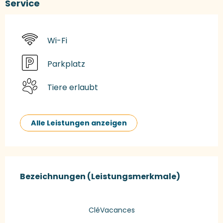
Service
Wi-Fi
Parkplatz
Tiere erlaubt
Alle Leistungen anzeigen
Leistungensmöglichkeiten
Bezeichnungen (Leistungsmerkmale)
Bezeichnungen (Leistungsmerkmale)
CléVacances