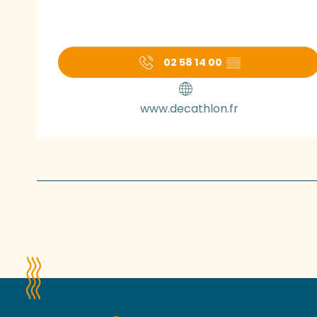
02 58 14 00
▒▒
www.decathlon.fr