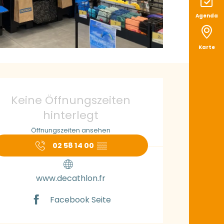
Agenda
Karte
ffnungszeiten & K
Keine Öffnungszeiten
hinterlegt
Öffnungszeiten ansehen
02 58 14 00
▒▒
www.decathlon.fr
Facebook Seite