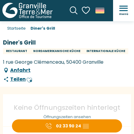
menü
Suche
Voir les favoris
Startseite
Diner's Grill
Diner's Grill
RESTAURANT
NORDAMERIKANISCHE KÜCHE
INTERNATIONALE KÜCHE
1 rue George Clémenceau, 50400 Granville
Anfahrt
Teilen
Ajouter aux favoris
Öffnungszeiten & Kontaktdaten
Keine Öffnungszeiten hinterlegt
Öffnungszeiten ansehen
02 33 90 24
▒▒