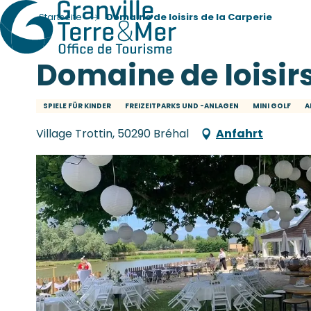
Startseite
Domaine de loisirs de la Carperie
Domaine de loisirs
SPIELE FÜR KINDER
FREIZEITPARKS UND -ANLAGEN
MINI GOLF
A
Village Trottin, 50290 Bréhal
Anfahrt