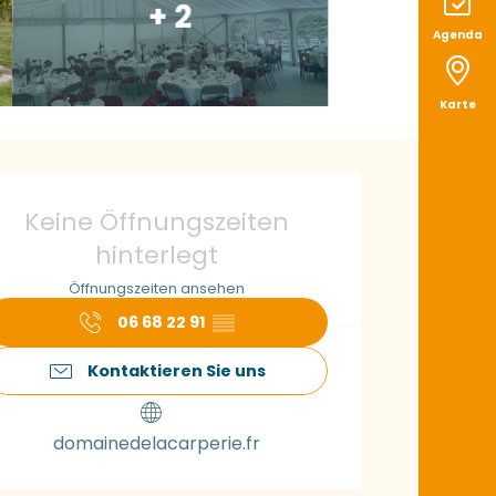
+ 2
Agenda
Karte
ffnungszeiten & K
Keine Öffnungszeiten
hinterlegt
Öffnungszeiten ansehen
06 68 22 91
▒▒
Kontaktieren Sie uns
domainedelacarperie.fr