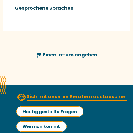
Gesprochene Sprachen
Gesprochene Sprachen
Einen Irrtum angeben
Sich mit unseren Beratern austauschen
Häufig gestellte Fragen
Wie man kommt