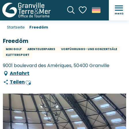
menü
Suche
Voir les favoris
Startseite
Freedôm
Freedôm
MINI GOLF
ABENTEUERPARKS
VORFÜHRUNGS- UND KONZERTSÄLE
KLETTERSPORT
9001 boulevard des Amériques, 50400 Granville
Anfahrt
Teilen
Ajouter aux favoris