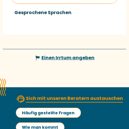
Gesprochene Sprachen
Gesprochene Sprachen
Einen Irrtum angeben
Sich mit unseren Beratern austauschen
Häufig gestellte Fragen
Wie man kommt