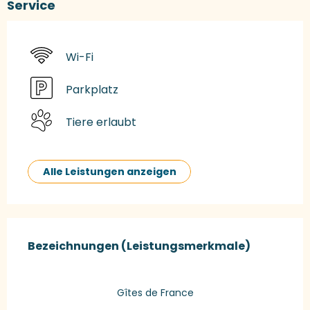
Service
Wi-Fi
Parkplatz
Tiere erlaubt
Alle Leistungen anzeigen
Leistungensmöglichkeiten
Bezeichnungen (Leistungsmerkmale)
Bezeichnungen (Leistungsmerkmale)
Gîtes de France