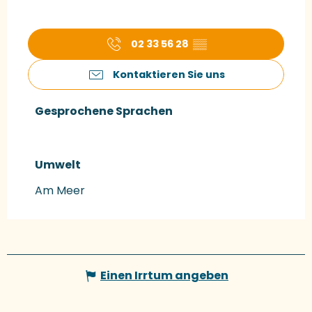
02 33 56 28
▒▒
Kontaktieren Sie uns
Gesprochene Sprachen
Gesprochene Sprachen
Umwelt
Umwelt
Am Meer
Einen Irrtum angeben