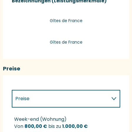
Bezeichnungen (Leistungsmerkmale)
Bezeichnungen (Leistungsmerkmale)
Gîtes de France
Gîtes de France
Preise
Preise
Preise 2027
Week-end (Wohnung)
Von
800,00 €
bis zu
1.000,00 €