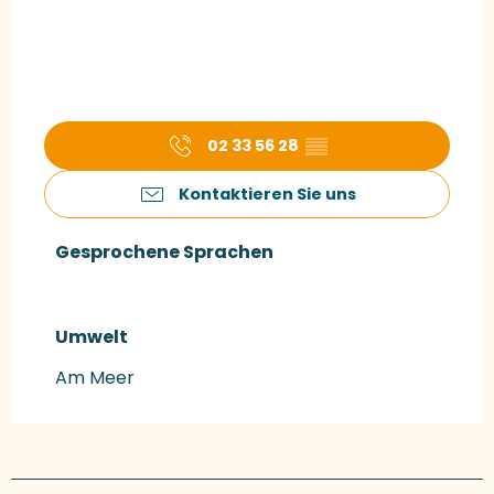
02 33 56 28
▒▒
Kontaktieren Sie uns
Gesprochene Sprachen
Gesprochene Sprachen
Umwelt
Umwelt
Am Meer