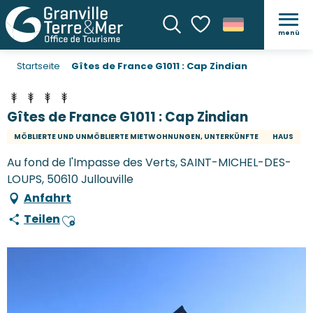
menü
Suche
Voir les favoris
Startseite
Gîtes de France G1011 : Cap Zindian
Gîtes de France G1011 : Cap Zindian
MÖBLIERTE UND UNMÖBLIERTE MIETWOHNUNGEN, UNTERKÜNFTE
HAUS
Au fond de l'Impasse des Verts, SAINT-MICHEL-DES-
LOUPS, 50610 Jullouville
Anfahrt
Teilen
Ajouter aux favoris