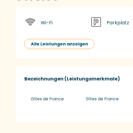
Wi-Fi
Parkplatz
Alle Leistungen anzeigen
Leistungensmög
Bezeichnungen (Leistungsmerkmale)
Bezeichnungen (Leistungsmerkmale)
Gîtes de France
Gîtes de France