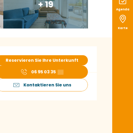
+ 19
Agenda
Karte
ffnungszeiten & K
Reservieren Sie Ihre Unterkunft
06 95 03 35
▒▒
Kontaktieren Sie uns