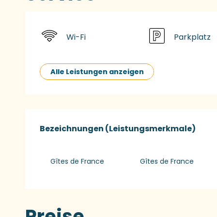
Wi-Fi
Parkplatz
Alle Leistungen anzeigen
Leistungensmög
Bezeichnungen (Leistungsmerkmale)
Bezeichnungen (Leistungsmerkmale)
Gîtes de France
Gîtes de France
Preise