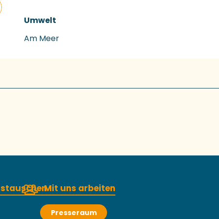
Umwelt
Umwelt
Am Meer
austauschen
Mit uns arbeiten
Presseraum