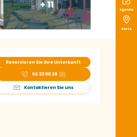
+ 11
Agenda
Karte
ffnungszeiten & K
Reservieren Sie Ihre Unterkunft
02 33 56 28
▒▒
Kontaktieren Sie uns