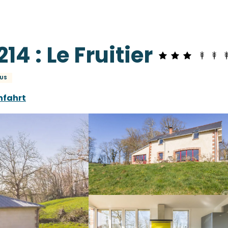
14 : Le Fruitier
US
nfahrt