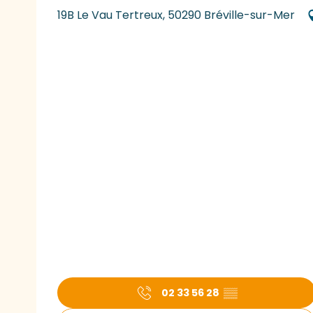
19B Le Vau Tertreux, 50290 Bréville-sur-Mer
02 33 56 28
▒▒