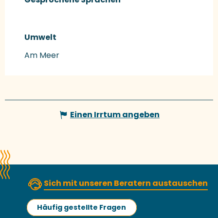
Umwelt
Umwelt
Am Meer
Einen Irrtum angeben
Sich mit unseren Beratern austauschen
Häufig gestellte Fragen