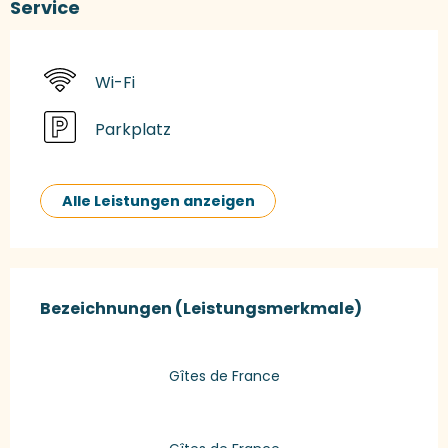
Service
Wi-Fi
Parkplatz
Alle Leistungen anzeigen
Leistungensmöglichkeiten
Bezeichnungen (Leistungsmerkmale)
Bezeichnungen (Leistungsmerkmale)
Gîtes de France