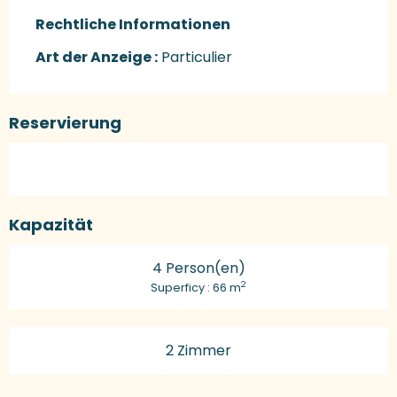
Rechtliche Informationen
Rechtliche Informationen
Art der Anzeige :
Particulier
Reservierung
Kapazität
4 Person(en)
2
Superficy : 66 m
2 Zimmer