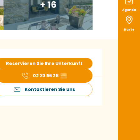
+ 16
Agenda
Karte
ffnungszeiten & K
Reservieren Sie Ihre Unterkunft
02 33 56 28
▒▒
Kontaktieren Sie uns