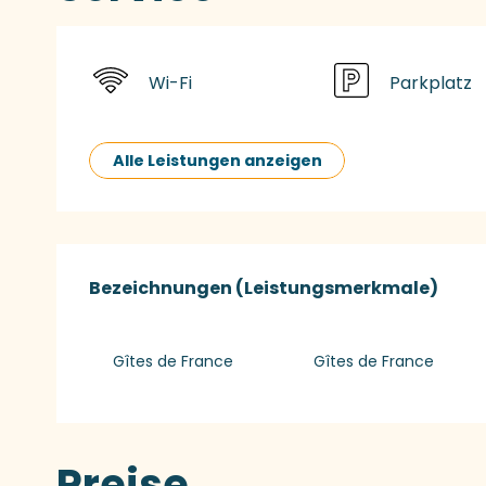
Wi-Fi
Parkplatz
Alle Leistungen anzeigen
Leistungensmög
Bezeichnungen (Leistungsmerkmale)
Bezeichnungen (Leistungsmerkmale)
Gîtes de France
Gîtes de France
Preise