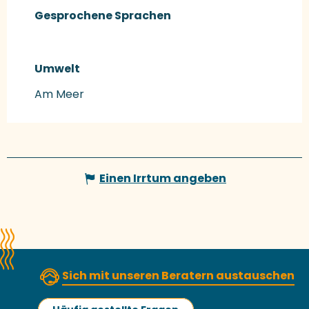
Gesprochene Sprachen
Gesprochene Sprachen
Umwelt
Umwelt
Am Meer
Einen Irrtum angeben
Sich mit unseren Beratern austauschen