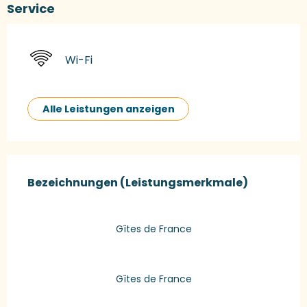
Service
Wi-Fi
Alle Leistungen anzeigen
Leistungensmöglichkeiten
Bezeichnungen (Leistungsmerkmale)
Bezeichnungen (Leistungsmerkmale)
Gîtes de France
Gîtes de France