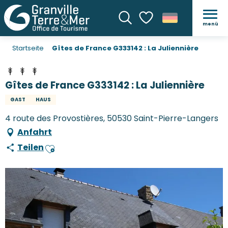
menü
Suche
Voir les favoris
Startseite
Gîtes de France G333142 : La Juliennière
Gîtes de France G333142 : La Juliennière
GAST
HAUS
4 route des Provostières, 50530 Saint-Pierre-Langers
Anfahrt
Teilen
Ajouter aux favoris