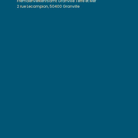
Fremdenverkehrsamt Granville Terre et Mer
2 rue Lecampion, 50400 Granville