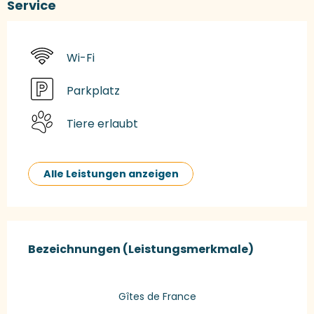
Service
Wi-Fi
Parkplatz
Tiere erlaubt
Alle Leistungen anzeigen
Leistungensmöglichkeiten
Bezeichnungen (Leistungsmerkmale)
Bezeichnungen (Leistungsmerkmale)
Gîtes de France