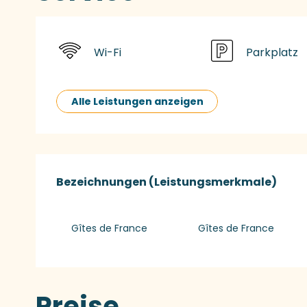
Wi-Fi
Parkplatz
Alle Leistungen anzeigen
Leistungensmög
Bezeichnungen (Leistungsmerkmale)
Bezeichnungen (Leistungsmerkmale)
Gîtes de France
Gîtes de France
Preise